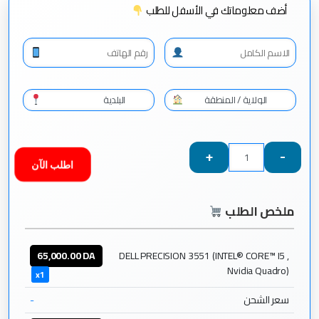
أضف معلوماتك في الأسفل للطلب
+
-
اطلب الآن
ملخص الطلب
65,000.00
DA
DELL PRECISION 3551 (INTEL® CORE™ I5 ,
Nvidia Quadro)
x1
-
سعر الشحن