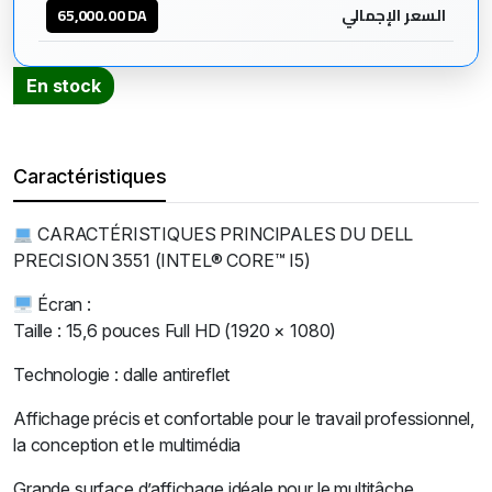
65,000.00
DA
السعر الإجمالي
En stock
DELL
PRECISION
3551
(INTEL®
CORE™
Caractéristiques
I5
,
Nvidia
CARACTÉRISTIQUES PRINCIPALES DU DELL
Quadro)
quantité
PRECISION 3551 (INTEL® CORE™ I5)
Écran :
Taille : 15,6 pouces Full HD (1920 × 1080)
Technologie : dalle antireflet
Affichage précis et confortable pour le travail professionnel,
la conception et le multimédia
Grande surface d’affichage idéale pour le multitâche